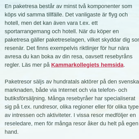
En paketresa består av minst två komponenter som
köps vid samma tillfälle. Det vanligaste är flyg och
hotell, men det kan även vara t.ex. ett
sportarrangemang och hotell. När du köper en
paketresa gäller paketreselagen, vilket skyddar dig s
resenär. Det finns exempelvis riktlinjer för hur nära
avresa du kan boka av din resa, oavsett resebyråns
regler. Läs mer på
Kammarkollegiets hemsida
.
Paketresor säljs av hundratals aktörer på den svenska
marknaden, både via Internet och via telefon- och
butiksförsäljning. Många resebyråer har specialiserat
sig på t.ex. rundresor, olika regioner eller för olika type
av intressen och aktiviteter. I vissa resor medföljer en
reseledare, men för många resor åker du helt på egen
hand.